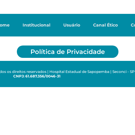
ome
Institucional
Usuário
Canal Ético
C
Política de Privacidade
odos os direitos reservados | Hospital Estadual de Sapopemba | Seconci - SP
CNPJ: 61.687.356/0046-31